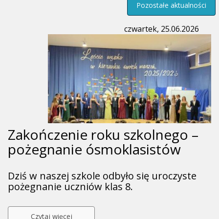
Pozostałe aktualności
czwartek, 25.06.2026
Zakończenie roku szkolnego –
pożegnanie ósmoklasistów
Dziś w naszej szkole odbyło się uroczyste
pożegnanie uczniów klas 8.
Przejdź
Czytaj więcej