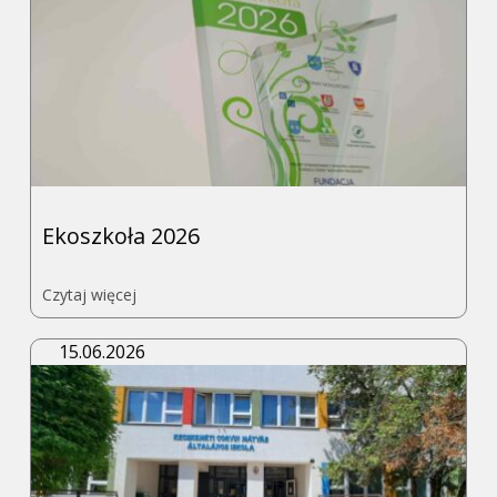
Ekoszkoła 2026
Przejdź
Czytaj więcej
do
strony
Ekoszkoła
15.06.2026
2026