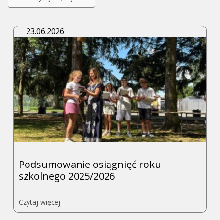
do
strony
Zakończenie
roku
23.06.2026
szkolnego
–
pożegnanie
ósmoklasistów
Podsumowanie osiągnięć roku
szkolnego 2025/2026
Przejdź
Czytaj więcej
do
strony