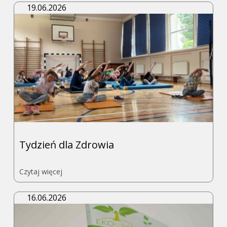
Podsumowanie
19.06.2026
osiągnięć
roku
szkolnego
2025/2026
Tydzień dla Zdrowia
Przejdź
Czytaj więcej
do
strony
Tydzień
16.06.2026
dla
Zdrowia